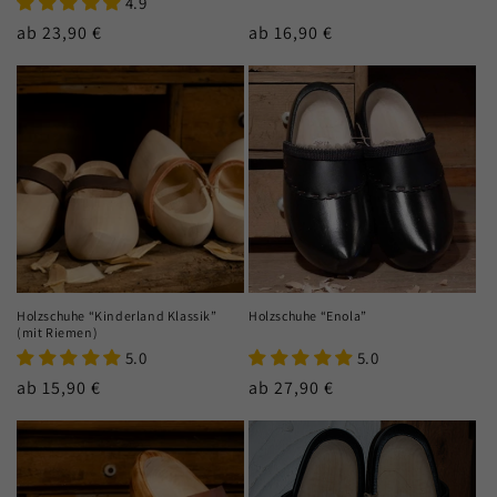
4.9
Normaler
ab 23,90 €
Normaler
ab 16,90 €
Preis
Preis
Holzschuhe “Kinderland Klassik”
Holzschuhe “Enola”
(mit Riemen)
5.0
5.0
Normaler
ab 15,90 €
Normaler
ab 27,90 €
Preis
Preis