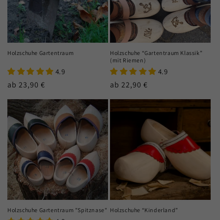
Holzschuhe Gartentraum
Holzschuhe “Gartentraum Klassik”
(mit Riemen)
4.9
4.9
Normaler
ab 23,90 €
Normaler
ab 22,90 €
Preis
Preis
Holzschuhe Gartentraum "Spitznase"
Holzschuhe “Kinderland”