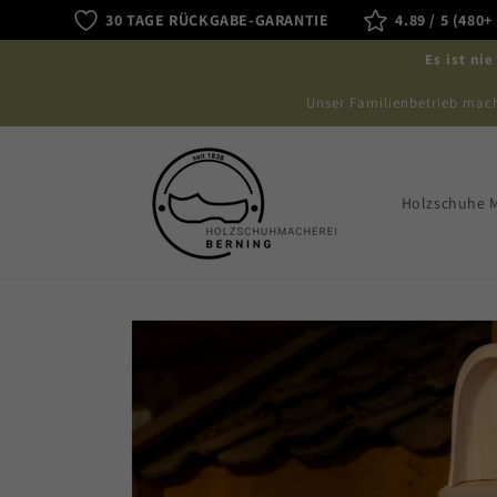
Direkt
30 TAGE RÜCKGABE-GARANTIE
4.89 / 5 (48
zum
Inhalt
Es ist ni
Unser Familienbetrieb mach
Holzschuhe 
Zu
Produktinformationen
springen