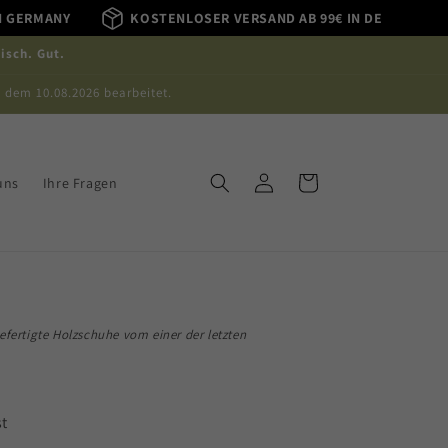
N GERMANY
KOSTENLOSER VERSAND AB 99€ IN DE
isch. Gut.
 dem 10.08.2026 bearbeitet.
Einloggen
Warenkorb
uns
Ihre Fragen
gefertigte Holzschuhe vom einer der letzten
n
st