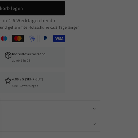
korb legen
- in 4-6 Werktagen bei dir
e und geflammte Holzschuhe ca.2 Tage länger
Kostenloser Versand
ab 99 € in DE
4.89 / 5 (SEHR GUT)
480+ Bewertungen