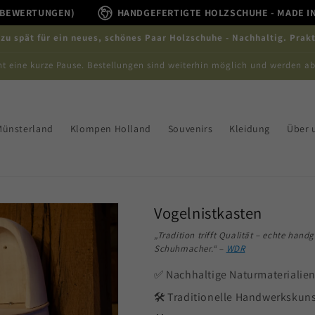
0+ BEWERTUNGEN)
HANDGEFERTIGTE HOLZSCHUHE - MADE I
e zu spät für ein neues, schönes Paar Holzschuhe - Nachhaltig. Prakt
t eine kurze Pause. Bestellungen sind weiterhin möglich und werden ab
Münsterland
Klompen Holland
Souvenirs
Kleidung
Über 
Vogelnistkasten
„Tradition trifft Qualität – echte hand
Schuhmacher.“ –
WDR
✅ Nachhaltige Naturmaterialie
🛠️ Traditionelle Handwerkskun