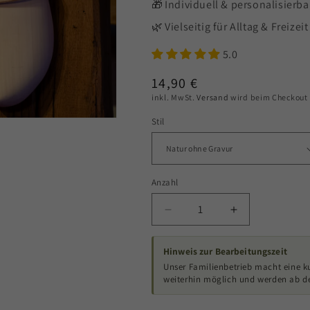
🎁 Individuell & personalisierba
🌿 Vielseitig für Alltag & Freizeit
5.0
Normaler
14,90 €
inkl. MwSt.
Versand
wird beim Checkout
Preis
Stil
Anzahl
Verringere
Erhöhe
die
die
Hinweis zur Bearbeitungszeit
Menge
Menge
Unser Familienbetrieb macht eine k
für
für
weiterhin möglich und werden ab 
Vogelnistkasten
Vogelnistkast