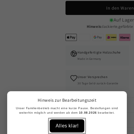
In den Waren
Auf Lager
Hinweis:
lackierte,gefärbt
Supported payment methods
Handgefertigte Holzschuhe
Made in Germany
Unser Versprechen
30 Tage Geld-zurück-Garantie
Hinweis zur Bearbeitungszeit
Beschreibung
Unser Familienbetrieb macht eine kurze Pause. Bestellungen sind
weiterhin möglich und werden ab dem
10.08.2026
bearbeitet.
Artikelnummer
Alles klar!